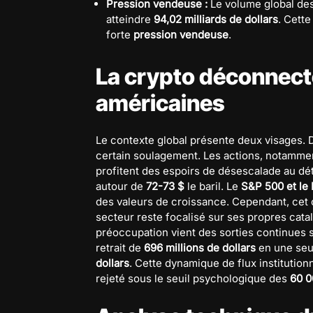
Pression vendeuse :
Le volume global de
atteindre
94,02 milliards de dollars
. Cett
forte
pression vendeuse
.
La crypto déconnecté
américaines
Le contexte global présente deux visages. D
certain soulagement. Les actions, notammen
profitent des espoirs de désescalade au dét
autour de
72-73 $
le baril. Le
S&P 500 et le
des valeurs de croissance. Cependant, cet
secteur reste focalisé sur ses propres catal
préoccupation vient des sorties continues 
retrait de
696 millions de dollars
en une seul
dollars
. Cette dynamique de flux institution
rejeté sous le seuil psychologique des
60 0