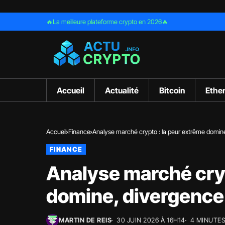
🔥La meilleure plateforme crypto en 2026🔥
Accueil
Actualité
Bitcoin
Ethe
Accueil
Finance
Analyse marché crypto : la peur extrême domine
FINANCE
Analyse marché cryp
domine, divergence 
MARTIN DE REIS
30 JUIN 2026 À 16H14
4 MINUTES