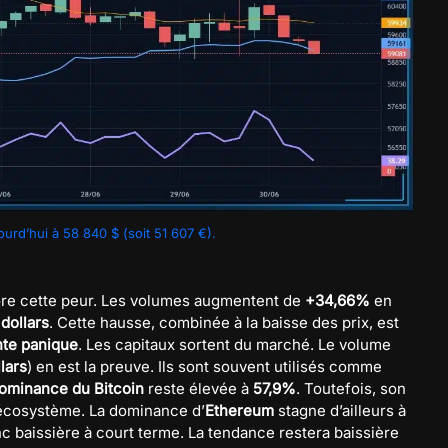
urd’hui à 58 840 $ (soit 51 607 €).
re cette peur. Les volumes augmentent de
+34,66%
en
 dollars
. Cette hausse, combinée à la baisse des prix, est
nte panique
. Les capitaux sortent du marché. Le volume
llars
) en est la preuve. Ils sont souvent utilisés comme
ominance du Bitcoin
reste élevée à
57,9%
. Toutefois, son
’écosystème. La dominance d’
Ethereum
stagne d’ailleurs à
nc baissière à court terme. La tendance restera baissière