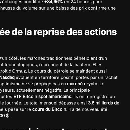
s échanges bondit de
+34,66%
en 24 heures pour
e hausse du volume sur une baisse des prix confirme une
e de la reprise des actions
’un côté, les marchés traditionnels bénéficient d’un
t technologiques, reprennent de la hauteur. Elles
roit d’Ormuz. Le cours du pétrole se maintient aussi
 Nasdaq
évoluent en territoire positif, portés par un rachat
 optimisme ne se propage pas au
marché crypto
. Le
yseurs, actuellement négatifs. La principale
sur les
ETF Bitcoin spot américains
. Ils ont enregistré un
e journée. Le total mensuel dépasse ainsi
3,6 milliards de
nels pèse sur le
cours du Bitcoin
. Il a de nouveau été
00 $
.