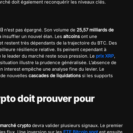
marché doit également reconquérir les niveaux clés.
i)
n’est pas épargné. Son volume de
25,57 milliards de
à insuffler un nouvel élan. Les
altcoins
ont une
et restent très dépendants de la trajectoire du BTC. Des
lleure résilience relative. Ils peinent cependant à
 le leader du marché reste sous pression. Le
prix XRP
,
 situation illustre la prudence généralisée. L’absence de
en interest empêche une analyse fine du levier. Le
 de nouvelles
cascades de liquidations
si les supports
pto doit prouver pour
marché crypto
devra valider plusieurs signaux. Le premier
 des flux. Une inversion sur les
ETF Bitcoin spot
est ensuite