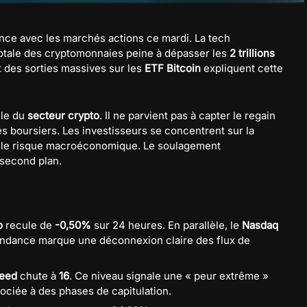
nce avec les marchés actions ce mardi. La tech
 totale des cryptomonnaies peine à dépasser les
2 trillions
 des sorties massives sur les
ETF Bitcoin
expliquent cette
lle du
secteur crypto
. Il ne parvient pas à capter le regain
ces boursiers. Les investisseurs se concentrent sur la
 le risque macroéconomique. Le soulagement
second plan.
o
recule de
-0,50%
sur 24 heures. En parallèle, le
Nasdaq
tendance marque une déconnexion claire des flux de
reed
chute à
16
. Ce niveau signale une « peur extrême »
ociée à des phases de capitulation.