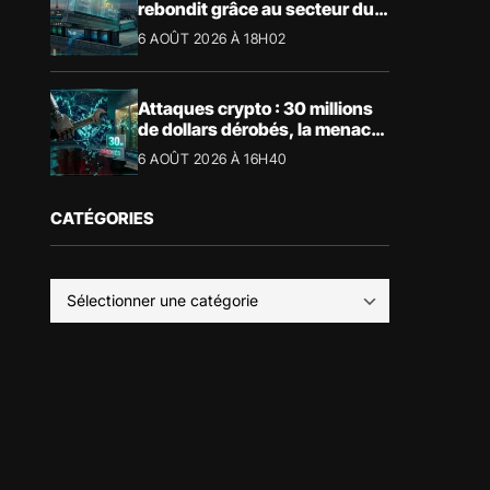
rebondit grâce au secteur du
luxe
6 AOÛT 2026 À 18H02
Attaques crypto : 30 millions
de dollars dérobés, la menace
devient physique
6 AOÛT 2026 À 16H40
CATÉGORIES