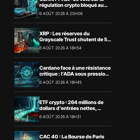
régulation crypto bloqué au
Sénat américain
6 AOÛT 2026 À 20H06
XRP : Les réserves du
Grayscale Trust chutent de 55
% suite aux rachats
6 AOÛT 2026 À 18H54
Cardano face à une résistance
critique : l’ADA sous pression
technique
6 AOÛT 2026 À 18H45
ETF crypto : 264 millions de
dollars d’entrées nettes,
Bitcoin et Ethereum dominent
6 AOÛT 2026 À 18H31
CAC 40 : La Bourse de Paris