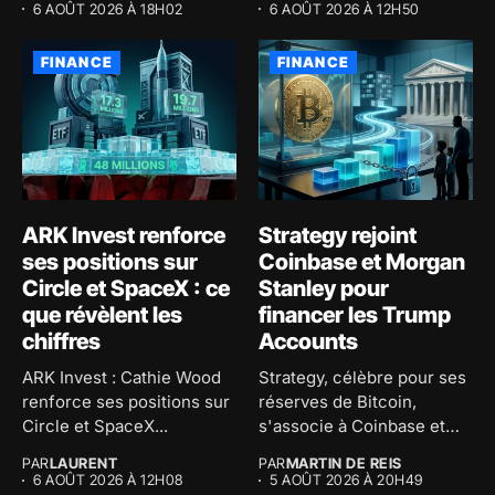
6 AOÛT 2026 À 18H02
6 AOÛT 2026 À 12H50
FINANCE
FINANCE
ARK Invest renforce
Strategy rejoint
ses positions sur
Coinbase et Morgan
Circle et SpaceX : ce
Stanley pour
que révèlent les
financer les Trump
chiffres
Accounts
ARK Invest : Cathie Wood
Strategy, célèbre pour ses
renforce ses positions sur
réserves de Bitcoin,
Circle et SpaceX...
s'associe à Coinbase et
Morgan...
PAR
LAURENT
PAR
MARTIN DE REIS
6 AOÛT 2026 À 12H08
5 AOÛT 2026 À 20H49