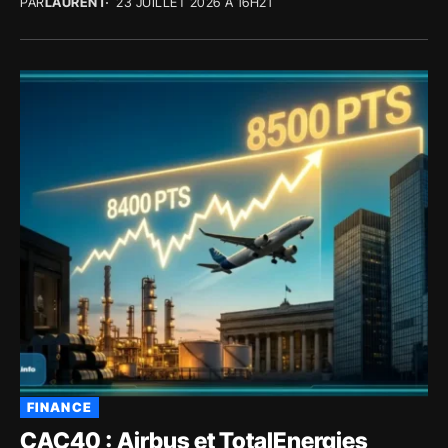
PAR
LAURENT
23 JUILLET 2026 À 16H21
FINANCE
CAC40 : Airbus et TotalEnergies