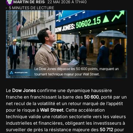
MARTIN DE REIS
22 MAI 2026 À 17H40
5 MINUTES DE LECTURE
Le Dow Jones dépasse les 50 600 points, marquant un
tournant technique majeur pour Wall Street.
Le
Dow Jones
confirme une dynamique haussière
franche en franchissant la barre des
50 600
, porté par un
net recul de la volatilité et un retour marqué de l’appétit
pour le risque à
Wall Street
. Cette accélération
technique valide une rotation sectorielle vers les valeurs
industrielles et financières, obligeant les investisseurs à
surveiller de près la résistance majeure des
50 712
pour