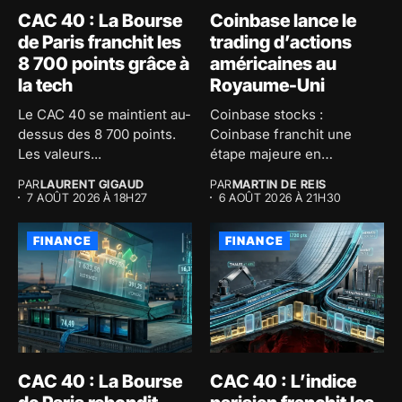
CAC 40 : La Bourse
Coinbase lance le
de Paris franchit les
trading d’actions
8 700 points grâce à
américaines au
la tech
Royaume-Uni
Le CAC 40 se maintient au-
Coinbase stocks :
dessus des 8 700 points.
Coinbase franchit une
Les valeurs...
étape majeure en
proposant le trading...
PAR
LAURENT GIGAUD
PAR
MARTIN DE REIS
7 AOÛT 2026 À 18H27
6 AOÛT 2026 À 21H30
FINANCE
FINANCE
CAC 40 : La Bourse
CAC 40 : L’indice