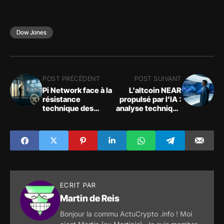
Dow Jones
POST PRÉCÉDENT
POST SUIVANT
Pi Network face à la
L'altcoin NEAR
résistance
propulsé par l'IA :
technique des
analyse technique
0,1550 $ : les
d'une crypto en
signaux du marché
pleine accélération
crypto
ECRIT PAR
Martin de Reis
Bonjour la commu ActuCrypto .info ! Moi