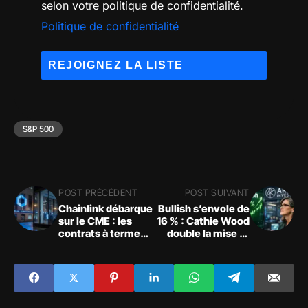
selon votre politique de confidentialité.
Politique de confidentialité
S&P 500
POST PRÉCÉDENT
POST SUIVANT
Chainlink débarque
Bullish s’envole de
sur le CME : les
16 % : Cathie Wood
contrats à terme
double la mise et
LINK séduisent les
réalloue depuis
institutionnels
Coinbase