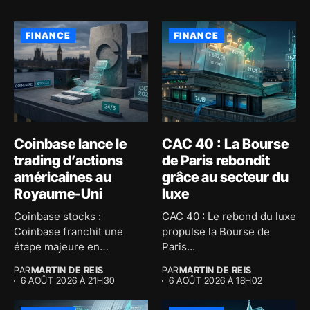
FINANCE
FINANCE
Coinbase lance le
CAC 40 : La Bourse
trading d’actions
de Paris rebondit
américaines au
grâce au secteur du
Royaume-Uni
luxe
Coinbase stocks :
CAC 40 : Le rebond du luxe
Coinbase franchit une
propulse la Bourse de
étape majeure en
Paris...
proposant le trading...
PAR
MARTIN DE REIS
PAR
MARTIN DE REIS
6 AOÛT 2026 À 21H30
6 AOÛT 2026 À 18H02