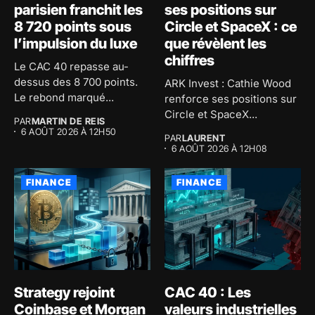
parisien franchit les
ses positions sur
8 720 points sous
Circle et SpaceX : ce
l’impulsion du luxe
que révèlent les
chiffres
Le CAC 40 repasse au-
dessus des 8 700 points.
ARK Invest : Cathie Wood
Le rebond marqué...
renforce ses positions sur
Circle et SpaceX...
PAR
MARTIN DE REIS
6 AOÛT 2026 À 12H50
PAR
LAURENT
6 AOÛT 2026 À 12H08
FINANCE
FINANCE
Strategy rejoint
CAC 40 : Les
Coinbase et Morgan
valeurs industrielles