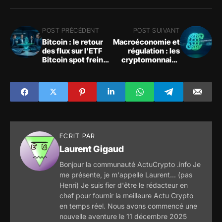
POST PRÉCÉDENT
POST SUIVANT
Bitcoin : le retour
Macroéconomie et
des flux sur l'ETF
régulation : les
Bitcoin spot freine
cryptomonnaies
la chute
cherchent une
direction face au
Clarity Act
ECRIT PAR
Laurent Gigaud
Bonjour la communauté ActuCrypto .info Je
me présente, je m'appelle Laurent... (pas
Henri) Je suis fier d'être le rédacteur en
chef pour fournir la meilleure Actu Crypto
en temps réel. Nous avons commencé une
nouvelle aventure le 11 décembre 2025