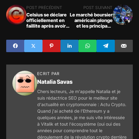
POST PRÉCÉDENT
POST SUIVANT
Celsius se déclare
Le marché boursier
officiellement en
américain plonge
faillite après avoir
et les principaux
remboursé ses
indices sont à la
prêts DeFi
peine, les craintes
d'une récession
continuent de
dominer les
perspectives
financières
ECRIT PAR
Natalia Savas
Chers lecteurs, Je m'appelle Natalia et je
suis rédactrice SEO pour le meilleur site
d'actualité en cryptomonnaie : Actu Crypto.
Quand j'ai acheté de l'Ethereum y a
quelques années, je me suis vite intéressée
à Vitalik et tout l'écosystème (oui oui des
années pour comprendre tout le
déroulement de la révolution crypto derrière