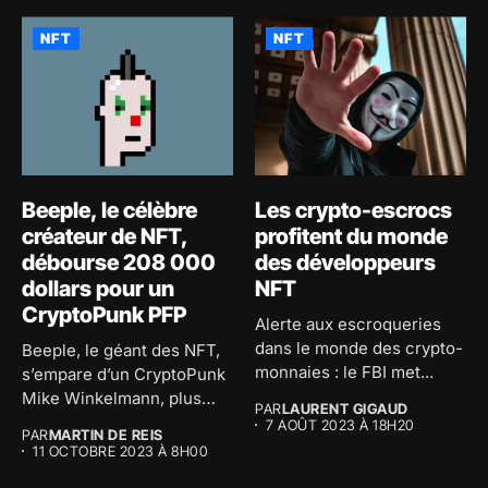
NFT
NFT
Beeple, le célèbre
Les crypto-escrocs
créateur de NFT,
profitent du monde
débourse 208 000
des développeurs
dollars pour un
NFT
CryptoPunk PFP
Alerte aux escroqueries
dans le monde des crypto-
Beeple, le géant des NFT,
monnaies : le FBI met...
s’empare d’un CryptoPunk
Mike Winkelmann, plus
PAR
LAURENT GIGAUD
communément...
7 AOÛT 2023 À 18H20
PAR
MARTIN DE REIS
11 OCTOBRE 2023 À 8H00