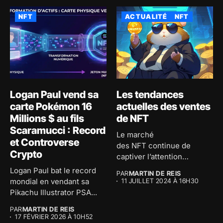
NFT
ACTUALITÉ
NFT
Logan Paul vend sa
Les tendances
carte Pokémon 16
actuelles des ventes
Millions $ au fils
de NFT
Scaramucci : Record
Le marché
et Controverse
des NFT continue de
Crypto
captiver l’attention
mondiale avec des millions
Logan Paul bat le record
PAR
MARTIN DE REIS
de dollars...
mondial en vendant sa
11 JUILLET 2024 À 16H30
Pikachu Illustrator PSA...
PAR
MARTIN DE REIS
17 FÉVRIER 2026 À 10H52