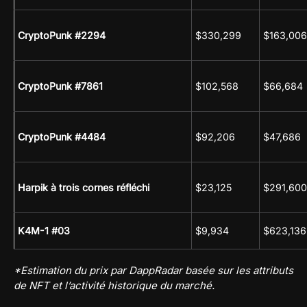
CryptoPunk #2294
$330,299
$163,006
CryptoPunk #7861
$102,568
$66,684
CryptoPunk #4484
$92,206
$47,686
Harpik à trois cornes réfléchi
$23,125
$291,600
K4M-1 #03
$9,934
$623,136
*Estimation du prix par DappRadar basée sur les attributs
de NFT et l’activité historique du marché.