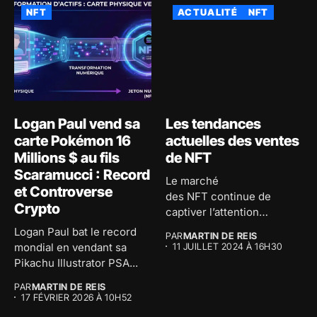
NFT
ACTUALITÉ
NFT
Logan Paul vend sa
Les tendances
carte Pokémon 16
actuelles des ventes
Millions $ au fils
de NFT
Scaramucci : Record
Le marché
et Controverse
des NFT continue de
Crypto
captiver l’attention
mondiale avec des millions
Logan Paul bat le record
PAR
MARTIN DE REIS
de dollars...
mondial en vendant sa
11 JUILLET 2024 À 16H30
Pikachu Illustrator PSA...
PAR
MARTIN DE REIS
17 FÉVRIER 2026 À 10H52