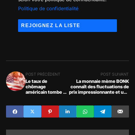
Politique de confidentialité
POST PRÉCÉDENT
POST SUIVANT
Le taux de
La monnaie mème BONK
chômage
connaît des fluctuations de
américain tombe à
prix impressionnante et une
3,5 % ; le marché
concentration massive de
des crypto-
détenteurs
monnaies devient
haussier