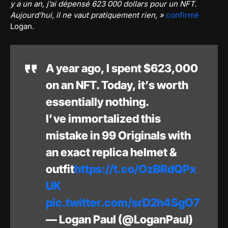
y a un an, j’ai dépensé 623 000 dollars pour un NFT.
Aujourd’hui, il ne vaut pratiquement rien, »
confirmé
Logan.
A year ago, I spent $623,000
on an NFT. Today, it’s worth
essentially nothing.
I’ve immortalized this
mistake in 99 Originals with
an exact replica helmet &
outfit
https://t.co/OzBRdQPx
UK
pic.twitter.com/srD2h4SgO7
— Logan Paul (@LoganPaul)