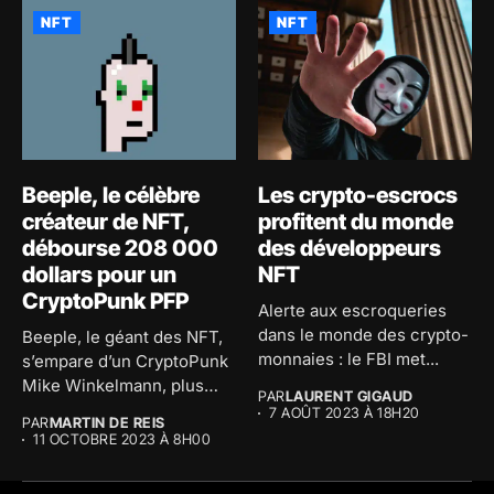
NFT
NFT
Beeple, le célèbre
Les crypto-escrocs
créateur de NFT,
profitent du monde
débourse 208 000
des développeurs
dollars pour un
NFT
CryptoPunk PFP
Alerte aux escroqueries
dans le monde des crypto-
Beeple, le géant des NFT,
monnaies : le FBI met...
s’empare d’un CryptoPunk
Mike Winkelmann, plus
PAR
LAURENT GIGAUD
communément...
7 AOÛT 2023 À 18H20
PAR
MARTIN DE REIS
11 OCTOBRE 2023 À 8H00