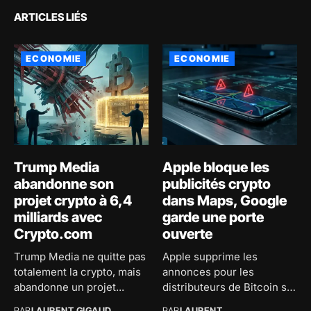
ARTICLES LIÉS
ECONOMIE
ECONOMIE
Trump Media
Apple bloque les
abandonne son
publicités crypto
projet crypto à 6,4
dans Maps, Google
milliards avec
garde une porte
Crypto.com
ouverte
Trump Media ne quitte pas
Apple supprime les
totalement la crypto, mais
annonces pour les
abandonne un projet...
distributeurs de Bitcoin sur
son application...
PAR
LAURENT GIGAUD
PAR
LAURENT