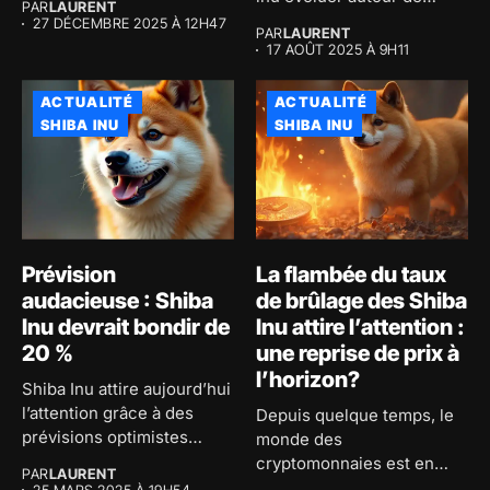
PAR
LAURENT
0,00001297...
27 DÉCEMBRE 2025 À 12H47
PAR
LAURENT
17 AOÛT 2025 À 9H11
ACTUALITÉ
ACTUALITÉ
SHIBA INU
SHIBA INU
Prévision
La flambée du taux
audacieuse : Shiba
de brûlage des Shiba
Inu devrait bondir de
Inu attire l’attention :
20 %
une reprise de prix à
l’horizon?
Shiba Inu attire aujourd’hui
l’attention grâce à des
Depuis quelque temps, le
prévisions optimistes
monde des
concernant son...
cryptomonnaies est en
PAR
LAURENT
effervescence et la...
25 MARS 2025 À 19H54