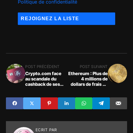
Politique de confidentialité
POST PRÉCÉDENT
POST SUIVANT
Crypto.com face
Ethereum : Plus de
au scandale du
4 millions de
cashback de ses
dollars de frais de
cartes Visa !
gaz perdus dans le
mint d'Otherside
ECRIT PAR