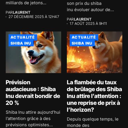
milliards de jetons...
son prix du shiba
inu évoluer autour de
PAR
LAURENT
0,00001297...
27 DÉCEMBRE 2025 À 12H47
PAR
LAURENT
17 AOÛT 2025 À 9H11
ACTUALITÉ
ACTUALITÉ
SHIBA INU
SHIBA INU
Prévision
La flambée du taux
audacieuse : Shiba
de brûlage des Shiba
Inu devrait bondir de
Inu attire l’attention :
20 %
une reprise de prix à
l’horizon?
Shiba Inu attire aujourd’hui
l’attention grâce à des
Depuis quelque temps, le
prévisions optimistes
monde des