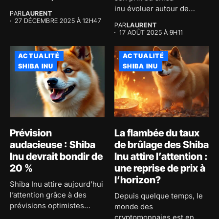
inu évoluer autour de
PAR
LAURENT
0,00001297...
27 DÉCEMBRE 2025 À 12H47
PAR
LAURENT
17 AOÛT 2025 À 9H11
ACTUALITÉ
ACTUALITÉ
SHIBA INU
SHIBA INU
Prévision
La flambée du taux
audacieuse : Shiba
de brûlage des Shiba
Inu devrait bondir de
Inu attire l’attention :
20 %
une reprise de prix à
l’horizon?
Shiba Inu attire aujourd’hui
l’attention grâce à des
Depuis quelque temps, le
prévisions optimistes
monde des
concernant son...
cryptomonnaies est en