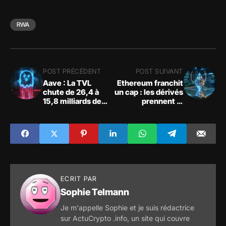
RWA
POST PRÉCÉDENT
POST SUIVANT
Aave : La TVL
Ethereum franchit
chute de 26,4 à
un cap : les dérivés
15,8 milliards de
prennent le
dollars après le
contrôle du prix
hack de Kelp DAO
ECRIT PAR
Sophie Telmann
Je m'appelle Sophie et je suis rédactrice
sur ActuCrypto .info, un site qui couvre