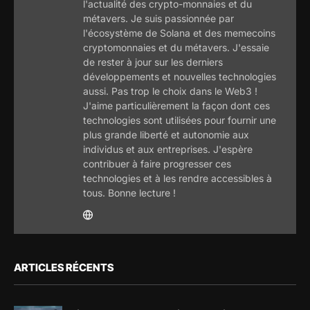
l'actualité des crypto-monnaies et du
métavers. Je suis passionnée par
l'écosystème de Solana et des memecoins
cryptomonnaies et du métavers. J'essaie
de rester à jour sur les derniers
développements et nouvelles technologies
aussi. Pas trop le choix dans le Web3 !
J'aime particulièrement la façon dont ces
technologies sont utilisées pour fournir une
plus grande liberté et autonomie aux
individus et aux entreprises. J'espère
contribuer à faire progresser ces
technologies et à les rendre accessibles à
tous. Bonne lecture !
ARTICLES RÉCENTS