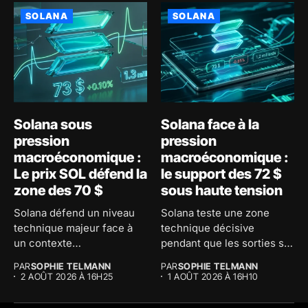
SOLANA
SOLANA
Solana sous
Solana face à la
pression
pression
macroéconomique :
macroéconomique :
Le prix SOL défend la
le support des 72 $
zone des 70 $
sous haute tension
Solana défend un niveau
Solana teste une zone
technique majeur face à
technique décisive
un contexte
pendant que les sorties sur
macroéconomique
les...
PAR
SOPHIE TELMANN
PAR
SOPHIE TELMANN
tendu....
2 AOÛT 2026 À 16H25
1 AOÛT 2026 À 16H10