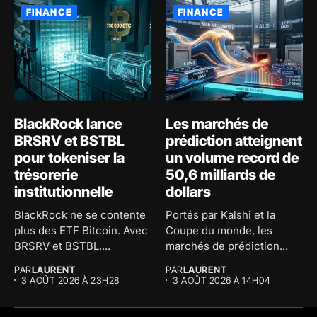
FINANCE
FINANCE
BlackRock lance
Les marchés de
BRSRV et BSTBL
prédiction atteignent
pour tokeniser la
un volume record de
trésorerie
50,6 milliards de
institutionnelle
dollars
BlackRock ne se contente
Portés par Kalshi et la
plus des ETF Bitcoin. Avec
Coupe du monde, les
BRSRV et BSTBL,...
marchés de prédiction...
PAR
LAURENT
PAR
LAURENT
3 AOÛT 2026 À 23H28
3 AOÛT 2026 À 14H04