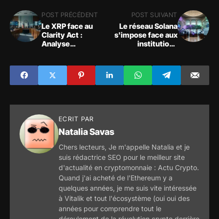
POST PRÉCÉDENT
POST SUIVANT
Le XRP face au
Le réseau Solana
Clarity Act :
s'impose face aux
Analyse
institutions
macroéconomique
financières
, prix et technique à
1,46 $
ECRIT PAR
Natalia Savas
Chers lecteurs, Je m'appelle Natalia et je
suis rédactrice SEO pour le meilleur site
d'actualité en cryptomonnaie : Actu Crypto.
Quand j'ai acheté de l'Ethereum y a
quelques années, je me suis vite intéressée
à Vitalik et tout l'écosystème (oui oui des
années pour comprendre tout le
déroulement de la révolution crypto derrière