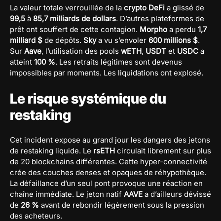
La valeur totale verrouillée de la
crypto DeFi
a glissé de
99,5
à
85,7 milliards de dollars
. D’autres plateformes de
prêt ont souffert de cette contagion.
Morpho
a perdu
1,7
milliard $
de dépôts.
Sky
a vu s’envoler
600 millions $
.
Sur
Aave
, l’utilisation des pools
wETH
,
USDT
et
USDC
a
atteint
100 %
. Les retraits légitimes sont devenus
impossibles par moments. Les liquidations ont explosé.
Le risque systémique du
restaking
Cet incident expose au grand jour les dangers des jetons
de restaking liquide. Le
rsETH
circulait librement sur plus
de 20 blockchains différentes. Cette hyper-connectivité
crée des couches denses et opaques de réhypothèque.
La défaillance d’un seul pont provoque une réaction en
chaîne immédiate. Le jeton natif
AAVE
a d’ailleurs dévissé
de
26 %
avant de rebondir légèrement sous la pression
des acheteurs.