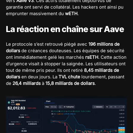
vers
Aave V3
. Ces actifs totalement dépourvus de
garantie ont servi de collatéral. Les hackers ont ainsi pu
emprunter massivement du
wETH
.
La réaction en chaîne sur Aave
Le protocole s’est retrouvé piégé avec
196 millions de
dollars
de créances douteuses. Les équipes de sécurité
ont immédiatement gelé les marchés
rsETH
. Cette action
d’urgence visait à stopper la saignée. Les utilisateurs ont
tout de même pris peur. Ils ont retiré
8,45 milliards de
dollars
en deux jours. La
TVL chute
lourdement, passant
de
26,4 milliards
à
15,8 milliards de dollars
.