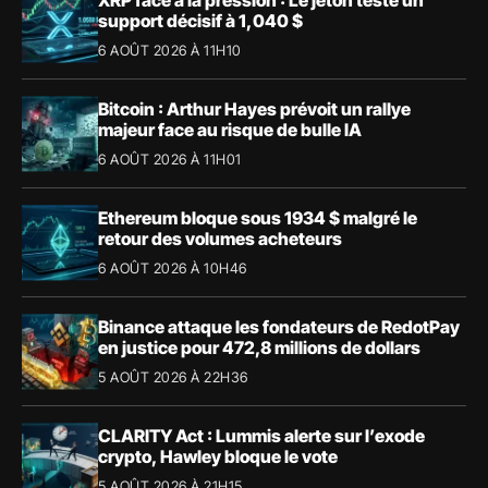
XRP face à la pression : Le jeton teste un
support décisif à 1,040 $
6 AOÛT 2026 À 11H10
Bitcoin : Arthur Hayes prévoit un rallye
majeur face au risque de bulle IA
6 AOÛT 2026 À 11H01
Ethereum bloque sous 1934 $ malgré le
retour des volumes acheteurs
6 AOÛT 2026 À 10H46
Binance attaque les fondateurs de RedotPay
en justice pour 472,8 millions de dollars
5 AOÛT 2026 À 22H36
CLARITY Act : Lummis alerte sur l’exode
crypto, Hawley bloque le vote
5 AOÛT 2026 À 21H15