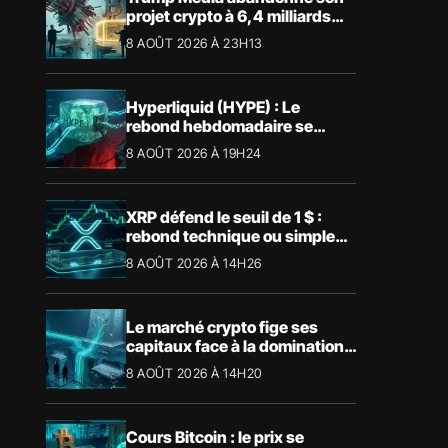
projet crypto à 6,4 milliards
avec Crypto.com
8 AOÛT 2026 À 23H13
Hyperliquid (HYPE) : Le
rebond hebdomadaire se
heurte à la résistance des
8 AOÛT 2026 À 19H24
57,90 $
XRP défend le seuil de 1 $ :
rebond technique ou simple
pause ?
8 AOÛT 2026 À 14H26
Le marché crypto fige ses
capitaux face à la domination
absolue de Bitcoin
8 AOÛT 2026 À 14H20
Cours Bitcoin : le prix se