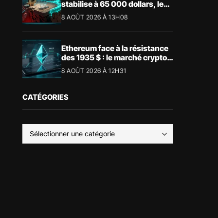
stabilise à 65 000 dollars, les
niveaux clés à surveiller
8 AOÛT 2026 À 13H08
Ethereum face à la résistance
des 1935 $ : le marché crypto
retient son souffle
8 AOÛT 2026 À 12H31
CATÉGORIES