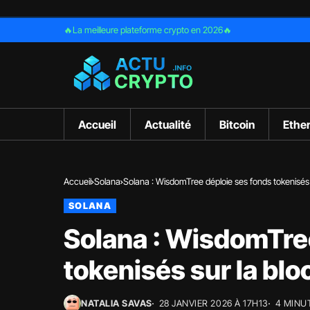
🔥La meilleure plateforme crypto en 2026🔥
Accueil
Actualité
Bitcoin
Ethe
Accueil
Solana
Solana : WisdomTree déploie ses fonds tokenisés 
SOLANA
Solana : WisdomTre
tokenisés sur la blo
NATALIA SAVAS
28 JANVIER 2026 À 17H13
4 MINU