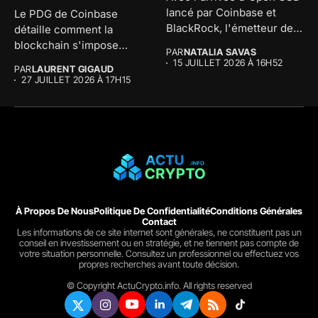
lancé par Coinbase et
Le PDG de Coinbase
BlackRock, l'émetteur de
détaille comment la
l'USDC...
blockchain s'impose
PAR
NATALIA SAVAS
comme l'infrastructure
15 JUILLET 2026 À 16H52
PAR
LAURENT GIGAUD
financière...
27 JUILLET 2026 À 17H15
À Propos De Nous
Politique De Confidentialité
Conditions Générales
Contact
Les informations de ce site internet sont générales, ne constituent pas un
conseil en investissement ou en stratégie, et ne tiennent pas compte de
votre situation personnelle. Consultez un professionnel ou effectuez vos
propres recherches avant toute décision.
© Copyright ActuCrypto.info. All rights reserved