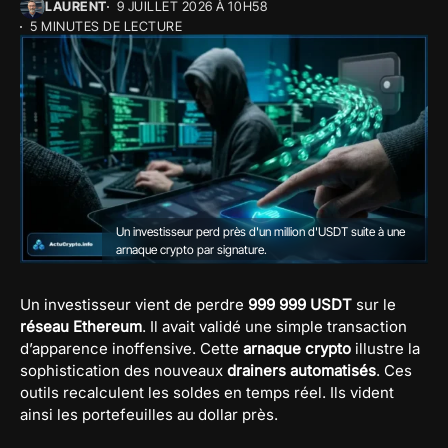
LAURENT
9 JUILLET 2026 À 10H58
5 MINUTES DE LECTURE
Un investisseur perd près d'un million d'USDT suite à une
arnaque crypto par signature.
Un investisseur vient de perdre
999 999 USDT
sur le
réseau Ethereum
. Il avait validé une simple transaction
d’apparence inoffensive. Cette
arnaque crypto
illustre la
sophistication des nouveaux
drainers automatisés
. Ces
outils recalculent les soldes en temps réel. Ils vident
ainsi les portefeuilles au dollar près.