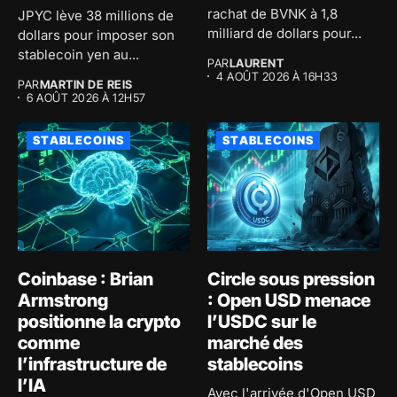
rachat de BVNK à 1,8
JPYC lève 38 millions de
milliard de dollars pour...
dollars pour imposer son
stablecoin yen au...
PAR
LAURENT
4 AOÛT 2026 À 16H33
PAR
MARTIN DE REIS
6 AOÛT 2026 À 12H57
STABLECOINS
STABLECOINS
Coinbase : Brian
Circle sous pression
Armstrong
: Open USD menace
positionne la crypto
l’USDC sur le
comme
marché des
l’infrastructure de
stablecoins
l’IA
Avec l'arrivée d'Open USD