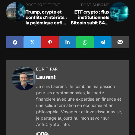
POST PRÉCÉDENT
POST SUIVANT
Trump, crypto et
ETF crypto : flux
conflits d'intérêts :
institutionnels
la polémique enfle
Bitcoin subit 84,9
aux États-Unis
M$ de sorties,
Ethereum capte les
flux
ECRIT PAR
Laurent
Je suis Laurent. Je combine ma passion
pour les cryptomonnaies, la liberté
financière avec une expertise en finance et
une solide formation en économie et en
philosophie. Voyageur et investisseur avisé,
je partage aujourd'hui mon savoir sur
ActuCrypto .info.