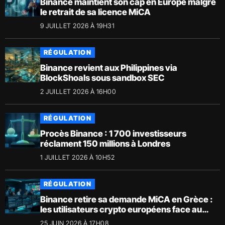
Binance maintient son cap en Europe malgré
le retrait de sa licence MiCA
9 JUILLET 2026 À 19H31
RÉGULATION
Binance revient aux Philippines via
BlockShoals sous sandbox SEC
2 JUILLET 2026 À 16H00
RÉGULATION
Procès Binance : 1 700 investisseurs
réclament 150 millions à Londres
1 JUILLET 2026 À 10H52
RÉGULATION
Binance retire sa demande MiCA en Grèce :
les utilisateurs crypto européens face au
risque de restrictions
25 JUIN 2026 À 17H08