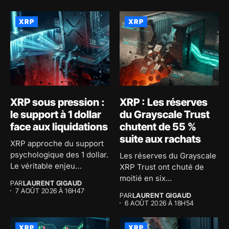
XRP
XRP
XRP sous pression :
XRP : Les réserves
le support à 1 dollar
du Grayscale Trust
face aux liquidations
chutent de 55 %
suite aux rachats
XRP approche du support
psychologique des 1 dollar.
Les réserves du Grayscale
Le véritable enjeu
XRP Trust ont chuté de
consiste...
moitié en six...
PAR
LAURENT GIGAUD
7 AOÛT 2026 À 16H47
PAR
LAURENT GIGAUD
6 AOÛT 2026 À 18H54
XRP
XRP