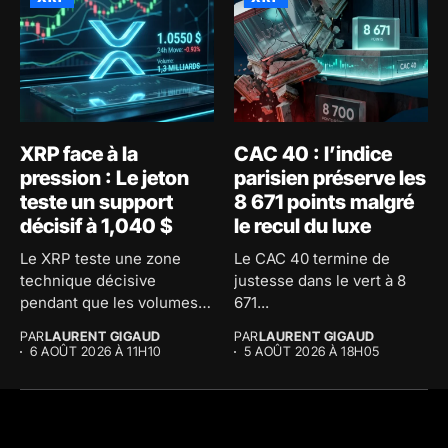
XRP face à la
CAC 40 : l’indice
pression : Le jeton
parisien préserve les
teste un support
8 671 points malgré
décisif à 1,040 $
le recul du luxe
Le XRP teste une zone
Le CAC 40 termine de
technique décisive
justesse dans le vert à 8
pendant que les volumes
671...
d'échange...
PAR
LAURENT GIGAUD
PAR
LAURENT GIGAUD
6 AOÛT 2026 À 11H10
5 AOÛT 2026 À 18H05