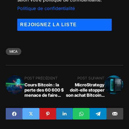
Politique de confidentialité
MiCA
POST PRÉCÉDENT
POST SUIVANT
Cours Bitcoin : la
MicroStrategy
perte des 60 600 $
doit-elle stopper
menace de faire
son achat Bitcoin ?
chuter le prix vers
L'alerte sur le cash
46 700 $