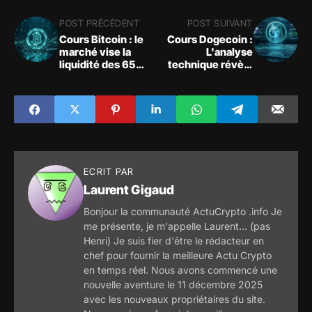
POST PRÉCÉDENT
POST SUIVANT
Cours Bitcoin : le
Cours Dogecoin :
marché vise la
L'analyse
liquidité des 65
technique révèle
000 $ après une
un support critique
vague de
sous la pression du
liquidations
marché crypto
ECRIT PAR
Laurent Gigaud
Bonjour la communauté ActuCrypto .info Je
me présente, je m'appelle Laurent... (pas
Henri) Je suis fier d'être le rédacteur en
chef pour fournir la meilleure Actu Crypto
en temps réel. Nous avons commencé une
nouvelle aventure le 11 décembre 2025
avec les nouveaux propriétaires du site.