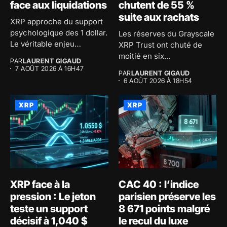
face aux liquidations
chutent de 55 %
suite aux rachats
XRP approche du support
psychologique des 1 dollar.
Les réserves du Grayscale
Le véritable enjeu
XRP Trust ont chuté de
consiste...
moitié en six...
PAR
LAURENT GIGAUD
7 AOÛT 2026 À 16H47
PAR
LAURENT GIGAUD
6 AOÛT 2026 À 18H54
XRP
XRP
XRP face à la
CAC 40 : l’indice
pression : Le jeton
parisien préserve les
teste un support
8 671 points malgré
décisif à 1,040 $
le recul du luxe