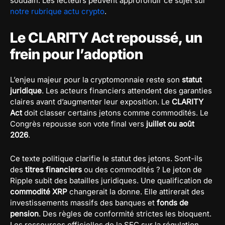
soudain. Les lecteurs peuvent approfondir ce sujet sur
notre rubrique actu crypto
.
Le CLARITY Act repoussé, un
frein pour l’adoption
L’enjeu majeur pour la cryptomonnaie reste son
statut
juridique
. Les acteurs financiers attendent des garanties
claires avant d’augmenter leur exposition. Le
CLARITY
Act
doit classer certains jetons comme commodités. Le
Congrès repousse son vote final vers
juillet ou août
2026
.
Ce texte politique clarifie le statut des jetons. Sont-ils
des
titres financiers
ou des commodités ? Le jeton de
Ripple subit des batailles juridiques. Une qualification de
commodité XRP
changerait la donne. Elle attirerait des
investissements massifs des banques et
fonds de
pension
. Des règles de conformité strictes les bloquent.
Les ressources officielles de la SEC sur la régulation