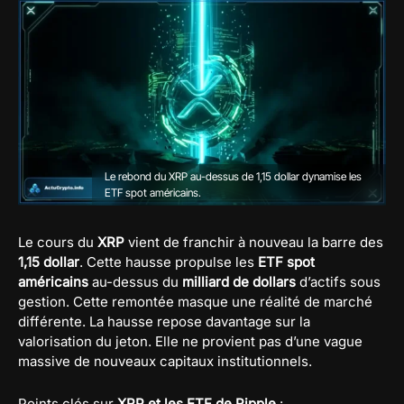
Le rebond du XRP au-dessus de 1,15 dollar dynamise les
ETF spot américains.
Le cours du
XRP
vient de franchir à nouveau la barre des
1,15 dollar
. Cette hausse propulse les
ETF spot
américains
au-dessus du
milliard de dollars
d’actifs sous
gestion. Cette remontée masque une réalité de marché
différente. La hausse repose davantage sur la
valorisation du jeton. Elle ne provient pas d’une vague
massive de nouveaux capitaux institutionnels.
Points clés sur
XRP et les ETF de Ripple
: