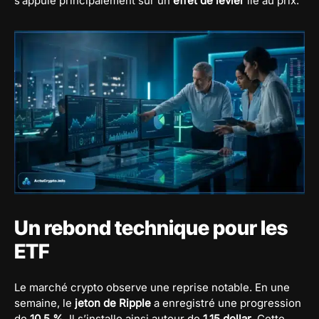
s’appuie principalement sur un
effet de levier
lié au prix.
Un rebond technique pour les
ETF
Le marché crypto observe une reprise notable. En une
semaine, le
jeton de Ripple
a enregistré une progression
de
10,5 %
. Il s’installe ainsi autour de
1,15 dollar
. Cette