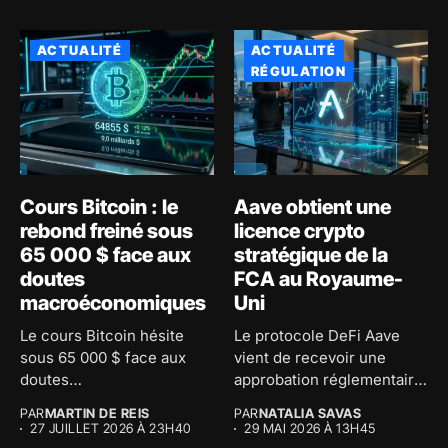
ACTUALITÉ
ACTUALITÉ
RÉGULATION
Cours Bitcoin : le
Aave obtient une
rebond freiné sous
licence crypto
65 000 $ face aux
stratégique de la
doutes
FCA au Royaume-
macroéconomiques
Uni
Le cours Bitcoin hésite
Le protocole DeFi Aave
sous 65 000 $ face aux
vient de recevoir une
doutes
approbation réglementaire
macroéconomiques...
majeure au...
PAR
MARTIN DE REIS
PAR
NATALIA SAVAS
27 JUILLET 2026 À 23H40
29 MAI 2026 À 13H45