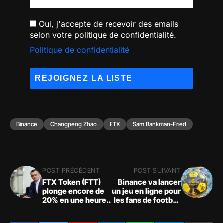
Oui, j'accepte de recevoir des emails
selon votre politique de confidentialité.
Politique de confidentialité
Binance
Changpeng Zhao
FTX
Sam Bankman-Fried
POST PRÉCÉDENT
POST SUIVANT
FTX Token (FTT)
Binance va lancer
plonge encore de
un jeu en ligne pour
20% en une heure
les fans de football
et entraine la
avec 1 million de
panique sur les
dollars de