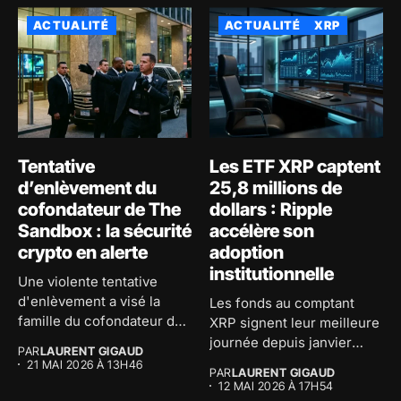
ACTUALITÉ
ACTUALITÉ
XRP
Tentative
Les ETF XRP captent
d’enlèvement du
25,8 millions de
cofondateur de The
dollars : Ripple
Sandbox : la sécurité
accélère son
crypto en alerte
adoption
institutionnelle
Une violente tentative
d'enlèvement a visé la
Les fonds au comptant
famille du cofondateur de
XRP signent leur meilleure
The...
journée depuis janvier
PAR
LAURENT GIGAUD
avec...
21 MAI 2026 À 13H46
PAR
LAURENT GIGAUD
12 MAI 2026 À 17H54