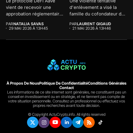
Le protocole DeFi Aave
Une violente tentative
vient de recevoir une
d'enlèvement a visé la
approbation réglementaire
famille du cofondateur de
majeure au...
The...
PAR
NATALIA SAVAS
PAR
LAURENT GIGAUD
29 MAI 2026 À 13H45
21 MAI 2026 À 13H46
À Propos De Nous
Politique De Confidentialité
Conditions Générales
Contact
Les informations de ce site internet sont générales, ne constituent pas un
conseil en investissement ou en stratégie, et ne tiennent pas compte de
votre situation personnelle. Consultez un professionnel ou effectuez vos
propres recherches avant toute décision.
© Copyright ActuCrypto.info. All rights reserved