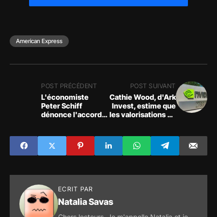
American Express
POST PRÉCÉDENT
POST SUIVANT
L'économiste
Cathie Wood, d'Ark
Peter Schiff
Invest, estime que
dénonce l'accord
les valorisations de
sur le plafond de la
Nvidia sont
dette et affirme
exagérées et
que la dette
justifie sa sortie
nationale pourrait
augmenter de 4
billions de dollars
au cours des deux
prochaines années
ECRIT PAR
Natalia Savas
Chers lecteurs, Je m'appelle Natalia et je