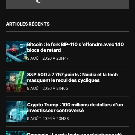
ARTICLES RÉCENTS
Bitcoin : le fork BIP-110 s’effondre avec 140
blocs de retard
9 AOÛT 2026 À 23H47
S&P 500 à 7 757 points : Nvidia et la tech
masquent le recul des cycliques
9 AOÛT 2026 À 21H05
Crypto Trump : 100 millions de dollars d’un
investisseur controversé
9 AOÛT 2026 À 20H38
Dogecoin : Le prix teste une résistance clé