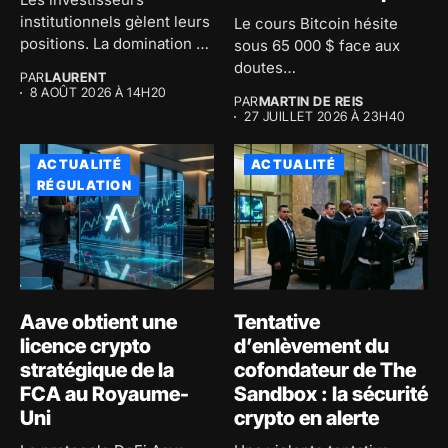
institutionnels gèlent leurs
Le cours Bitcoin hésite
positions. La domination de
sous 65 000 $ face aux
Bitcoin atteint 59...
doutes
PAR
LAURENT
macroéconomiques...
8 AOÛT 2026 À 14H20
PAR
MARTIN DE REIS
27 JUILLET 2026 À 23H40
ACTUALITÉ
ACTUALITÉ
RÉGULATION
Aave obtient une
Tentative
licence crypto
d’enlèvement du
stratégique de la
cofondateur de The
FCA au Royaume-
Sandbox : la sécurité
Uni
crypto en alerte