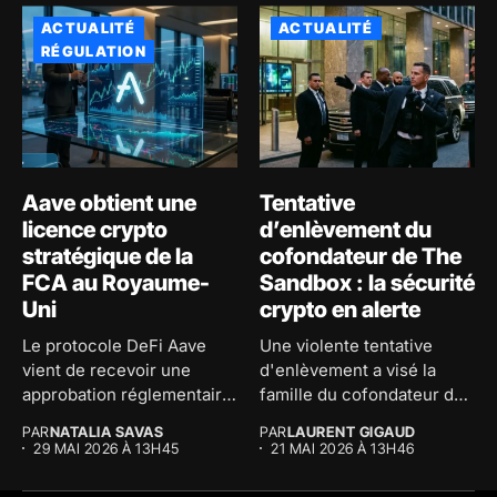
ACTUALITÉ
ACTUALITÉ
RÉGULATION
Aave obtient une
Tentative
licence crypto
d’enlèvement du
stratégique de la
cofondateur de The
FCA au Royaume-
Sandbox : la sécurité
Uni
crypto en alerte
Le protocole DeFi Aave
Une violente tentative
vient de recevoir une
d'enlèvement a visé la
approbation réglementaire
famille du cofondateur de
majeure au...
The...
PAR
NATALIA SAVAS
PAR
LAURENT GIGAUD
29 MAI 2026 À 13H45
21 MAI 2026 À 13H46