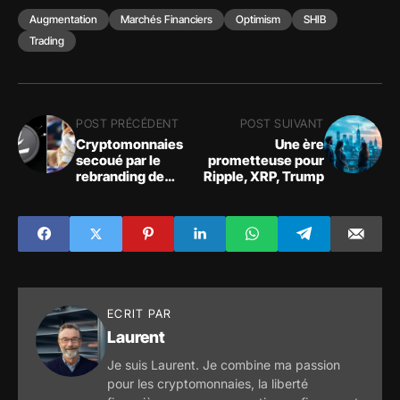
Augmentation
Marchés Financiers
Optimism
SHIB
Trading
POST PRÉCÉDENT
POST SUIVANT
Cryptomonnaies
Une ère
secoué par le
prometteuse pour
rebranding de
Ripple, XRP, Trump
litecoin en pièce de
mème
ECRIT PAR
Laurent
Je suis Laurent. Je combine ma passion
pour les cryptomonnaies, la liberté