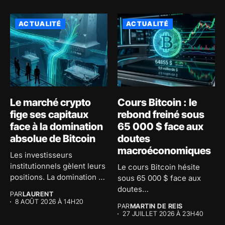
ACTUALITÉ
ACTUALITÉ
Le marché crypto
Cours Bitcoin : le
fige ses capitaux
rebond freiné sous
face à la domination
65 000 $ face aux
absolue de Bitcoin
doutes
macroéconomiques
Les investisseurs
institutionnels gèlent leurs
Le cours Bitcoin hésite
positions. La domination de
sous 65 000 $ face aux
Bitcoin atteint 59...
doutes
PAR
LAURENT
macroéconomiques...
8 AOÛT 2026 À 14H20
PAR
MARTIN DE REIS
27 JUILLET 2026 À 23H40