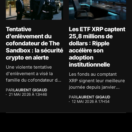
Tentative
Les ETF XRP captent
d’enlèvement du
25,8 millions de
cofondateur de The
dollars : Ripple
Sandbox : la sécurité
accélère son
crypto en alerte
adoption
institutionnelle
Une violente tentative
d'enlèvement a visé la
Les fonds au comptant
famille du cofondateur de
XRP signent leur meilleure
The...
journée depuis janvier
PAR
LAURENT GIGAUD
avec...
21 MAI 2026 À 13H46
PAR
LAURENT GIGAUD
12 MAI 2026 À 17H54