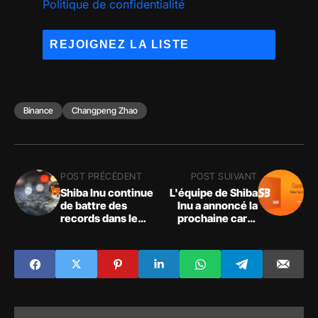
Politique de confidentialité
Binance
Changpeng Zhao
POST PRÉCÉDENT
POST SUIVANT
Shiba Inu continue
L'équipe de Shiba
de battre des
Inu a annoncé la
records dans le
prochaine carte
nombre de ses
Visa SHIB Burn
détenteurs avec
avec le slogan
plus de 1 215 000
"Faites des
holders !
paiements, brûlez
SHIB".