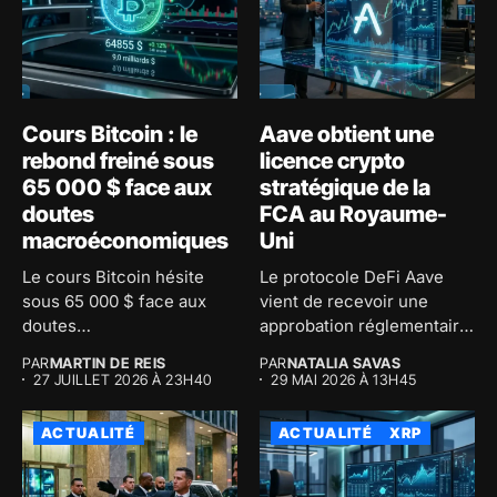
Cours Bitcoin : le
Aave obtient une
rebond freiné sous
licence crypto
65 000 $ face aux
stratégique de la
doutes
FCA au Royaume-
macroéconomiques
Uni
Le cours Bitcoin hésite
Le protocole DeFi Aave
sous 65 000 $ face aux
vient de recevoir une
doutes
approbation réglementaire
macroéconomiques...
majeure au...
PAR
MARTIN DE REIS
PAR
NATALIA SAVAS
27 JUILLET 2026 À 23H40
29 MAI 2026 À 13H45
ACTUALITÉ
ACTUALITÉ
XRP