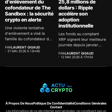
d’enlèvement du
25,8 millions de
cofondateur de The
dollars : Ripple
Sandbox : la sécurité
accélère son
crypto en alerte
adoption
institutionnelle
Une violente tentative
d'enlèvement a visé la
Les fonds au comptant
famille du cofondateur de
XRP signent leur meilleure
The...
journée depuis janvier
PAR
LAURENT GIGAUD
avec...
21 MAI 2026 À 13H46
PAR
LAURENT GIGAUD
12 MAI 2026 À 17H54
À Propos De Nous
Politique De Confidentialité
Conditions Générales
Contact
Les informations de ce site internet sont générales, ne constituent pas un