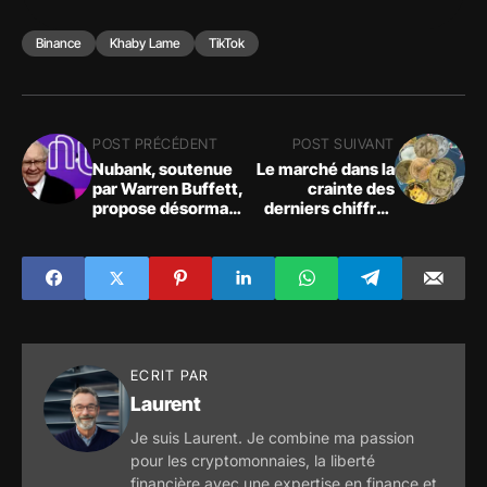
Binance
Khaby Lame
TikTok
POST PRÉCÉDENT
POST SUIVANT
Nubank, soutenue
Le marché dans la
par Warren Buffett,
crainte des
propose désormais
derniers chiffres
le trading de
de l'inflation aux
crypto-monnaies à
Etats-Unis et de la
l'ensemble de ses
réaction de la FED
54 millions de
clients
ECRIT PAR
Laurent
Je suis Laurent. Je combine ma passion
pour les cryptomonnaies, la liberté
financière avec une expertise en finance et