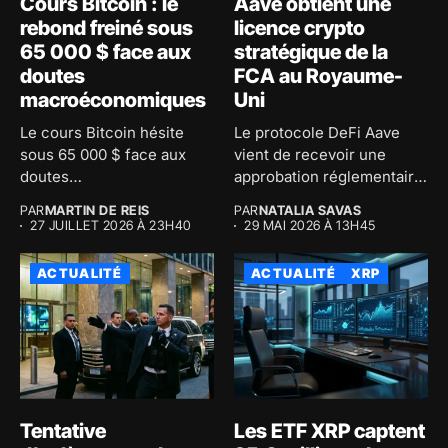
Cours Bitcoin : le
Aave obtient une
rebond freiné sous
licence crypto
65 000 $ face aux
stratégique de la
doutes
FCA au Royaume-
macroéconomiques
Uni
Le cours Bitcoin hésite
Le protocole DeFi Aave
sous 65 000 $ face aux
vient de recevoir une
doutes
approbation réglementaire
macroéconomiques...
majeure au...
PAR
MARTIN DE REIS
PAR
NATALIA SAVAS
27 JUILLET 2026 À 23H40
29 MAI 2026 À 13H45
ACTUALITÉ
ACTUALITÉ
XRP
Tentative
Les ETF XRP captent