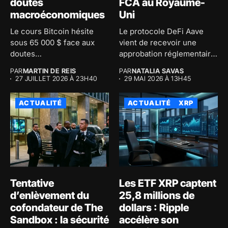
doutes
FCA au Royaume-
macroéconomiques
Uni
Le cours Bitcoin hésite
Le protocole DeFi Aave
sous 65 000 $ face aux
vient de recevoir une
doutes
approbation réglementaire
macroéconomiques...
majeure au...
PAR
MARTIN DE REIS
PAR
NATALIA SAVAS
27 JUILLET 2026 À 23H40
29 MAI 2026 À 13H45
ACTUALITÉ
ACTUALITÉ
XRP
Tentative
Les ETF XRP captent
d’enlèvement du
25,8 millions de
cofondateur de The
dollars : Ripple
Sandbox : la sécurité
accélère son