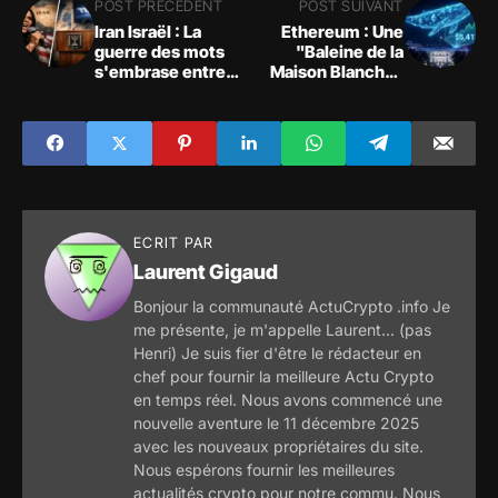
POST PRÉCÉDENT
POST SUIVANT
Iran Israël : La
Ethereum : Une
guerre des mots
"Baleine de la
s'embrase entre
Maison Blanche"
Candace Owens et
prévoit une hausse
le Likoud
de 60 % vers 5 400
$
ECRIT PAR
Laurent Gigaud
Bonjour la communauté ActuCrypto .info Je
me présente, je m'appelle Laurent... (pas
Henri) Je suis fier d'être le rédacteur en
chef pour fournir la meilleure Actu Crypto
en temps réel. Nous avons commencé une
nouvelle aventure le 11 décembre 2025
avec les nouveaux propriétaires du site.
Nous espérons fournir les meilleures
actualités crypto pour notre commu. Nous