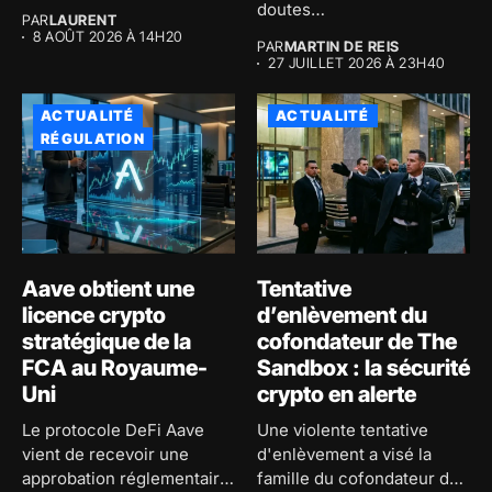
Bitcoin atteint 59...
doutes
PAR
LAURENT
macroéconomiques...
8 AOÛT 2026 À 14H20
PAR
MARTIN DE REIS
27 JUILLET 2026 À 23H40
ACTUALITÉ
ACTUALITÉ
RÉGULATION
Aave obtient une
Tentative
licence crypto
d’enlèvement du
stratégique de la
cofondateur de The
FCA au Royaume-
Sandbox : la sécurité
Uni
crypto en alerte
Le protocole DeFi Aave
Une violente tentative
vient de recevoir une
d'enlèvement a visé la
approbation réglementaire
famille du cofondateur de