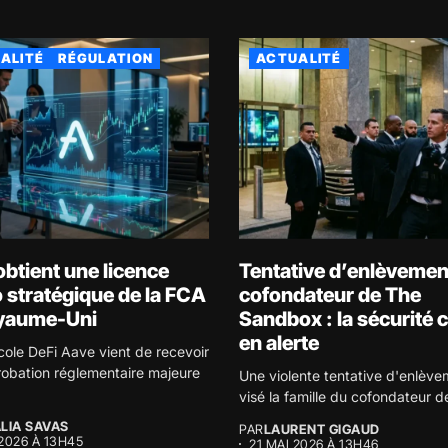
ALITÉ
RÉGULATION
ACTUALITÉ
btient une licence
Tentative d’enlèvemen
 stratégique de la FCA
cofondateur de The
yaume-Uni
Sandbox : la sécurité 
en alerte
cole DeFi Aave vient de recevoir
obation réglementaire majeure
Une violente tentative d'enlève
visé la famille du cofondateur d
LIA SAVAS
PAR
LAURENT GIGAUD
 2026 À 13H45
21 MAI 2026 À 13H46