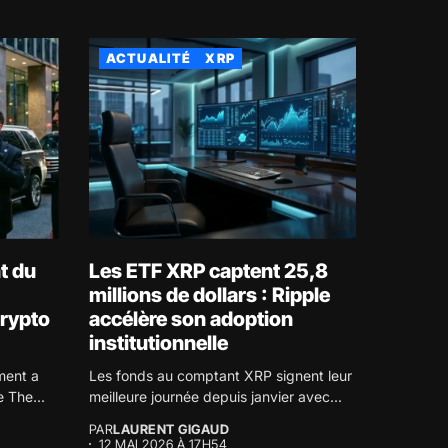
ACTUALITÉ
XRP
t du
Les ETF XRP captent 25,8
millions de dollars : Ripple
crypto
accélère son adoption
institutionnelle
ment a
Les fonds au comptant XRP signent leur
e The...
meilleure journée depuis janvier avec...
PAR
LAURENT GIGAUD
12 MAI 2026 À 17H54