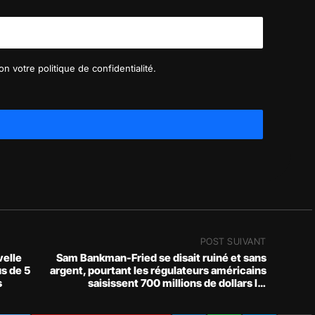
n votre politique de confidentialité.
POST SUIVANT
velle
Sam Bankman-Fried se disait ruiné et sans
us de 5
argent, pourtant les régulateurs américains
s
saisissent 700 millions de dollars lui
appartenant directement !