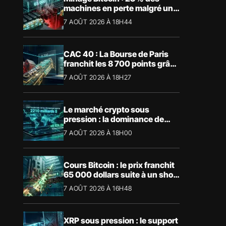
machines en perte malgré un
BTC à 65 000 $
7 AOÛT 2026 À 18H44
CAC 40 : La Bourse de Paris
franchit les 8 700 points grâce
à la tech
7 AOÛT 2026 À 18H27
Le marché crypto sous
pression : la dominance de
Bitcoin aspire la liquidité
7 AOÛT 2026 À 18H00
Cours Bitcoin : le prix franchit
65 000 dollars suite à un short
squeeze massif
7 AOÛT 2026 À 16H48
XRP sous pression : le support