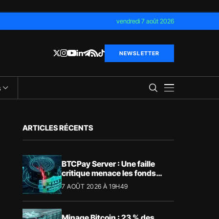
vendredi 7 août 2026
NEWSLETTER
s
ARTICLES RÉCENTS
BTCPay Server : Une faille
critique menace les fonds
Bitcoin
7 AOÛT 2026 À 19H49
Minage Bitcoin : 23 % des