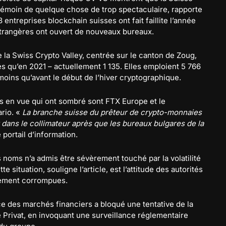
témoin de quelque chose de trop spectaculaire, rapporte
83 entreprises blockchain suisses ont fait faillite l’année
 étrangères ont ouvert de nouveaux bureaux.
la Swiss Crypto Valley, centrée sur le canton de Zoug,
 qu’en 2021 – actuellement 1 135. Elles emploient 5 766
oins qu’avant le début de l’hiver cryptographique.
us en vue qui ont sombré sont FTX Europe et le
ario. «
La branche suisse du prêteur de crypto-monnaies
ans le collimateur après que les bureaux bulgares de la
e portail d’information.
noms n’a admis être sévèrement touché par la volatilité
e situation, souligne l’article, est l’attitude des autorités
llement corrompues.
nce des marchés financiers a bloqué une tentative de la
e Privat, en invoquant une surveillance réglementaire