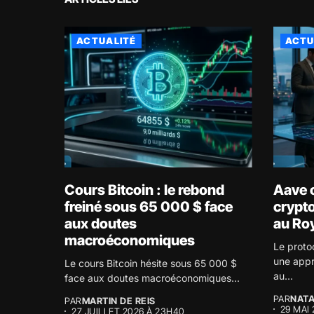
ACTUALITÉ
ACTU
Cours Bitcoin : le rebond
Aave o
freiné sous 65 000 $ face
crypto
aux doutes
au Ro
macroéconomiques
Le proto
une appr
Le cours Bitcoin hésite sous 65 000 $
au...
face aux doutes macroéconomiques...
PAR
NATA
PAR
MARTIN DE REIS
29 MAI
27 JUILLET 2026 À 23H40