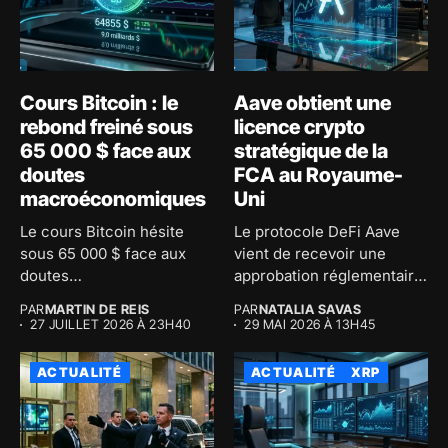
Cours Bitcoin : le
Aave obtient une
rebond freiné sous
licence crypto
65 000 $ face aux
stratégique de la
doutes
FCA au Royaume-
macroéconomiques
Uni
Le cours Bitcoin hésite
Le protocole DeFi Aave
sous 65 000 $ face aux
vient de recevoir une
doutes
approbation réglementaire
macroéconomiques...
majeure au...
PAR
MARTIN DE REIS
PAR
NATALIA SAVAS
27 JUILLET 2026 À 23H40
29 MAI 2026 À 13H45
ACTUALITÉ
ACTUALITÉ
XRP