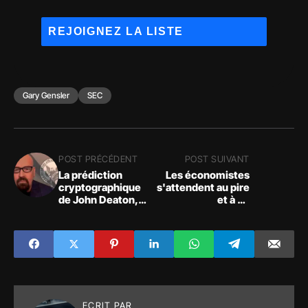
Gary Gensler
SEC
POST PRÉCÉDENT
POST SUIVANT
La prédiction
Les économistes
cryptographique
s'attendent au pire
de John Deaton,
et à un
avocat pro Ripple
retournement
très connu aux
brutal des marchés
Etats-Unis, suscite
avant la réunion de
l'inquiétude
la Fed
ECRIT PAR