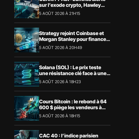
sur l’exode crypto, Hawley
bloque le vote
5 AOÛT 2026 À 21H15
Strategy rejoint Coinbase et
Morgan Stanley pour financer
les Trump Accounts
5 AOÛT 2026 À 20H49
Solana (SOL) : Le prix teste
une résistance clé face à une
tendance mensuelle baissière
5 AOÛT 2026 À 18H23
Cours Bitcoin : le rebond à 64
600 $ piège les vendeurs à
découvert
5 AOÛT 2026 À 18H15
CAC 40 : l’indice parisien