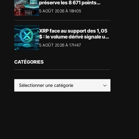
préserve les 8 671 points
malgré le recul du luxe
5 AOÛT 2026 À 18H05
XRP face au support des 1,05
$ : le volume dérivé signale un
risque de volatilité
5 AOÛT 2026 À 17H47
CATÉGORIES