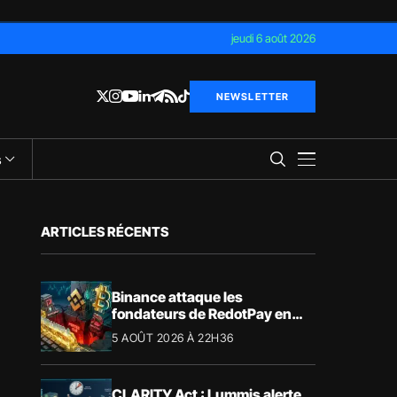
jeudi 6 août 2026
NEWSLETTER
s
ARTICLES RÉCENTS
Binance attaque les
fondateurs de RedotPay en
justice pour 472,8 millions de
5 AOÛT 2026 À 22H36
dollars
CLARITY Act : Lummis alerte