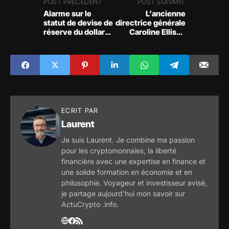
POST PRÉCÉDENT
POST SUIVANT
Alarme sur le
L'ancienne
statut de devise de
directrice générale
réserve du dollar
Caroline Ellison
américain: risque
aurait refusé de
d'inflation et
diriger Alameda
concurrence de la
Research
BRICS
ECRIT PAR
Laurent
Je suis Laurent. Je combine ma passion
pour les cryptomonnaies, la liberté
financière avec une expertise en finance et
une solide formation en économie et en
philosophie. Voyageur et investisseur avisé,
je partage aujourd'hui mon savoir sur
ActuCrypto .info.