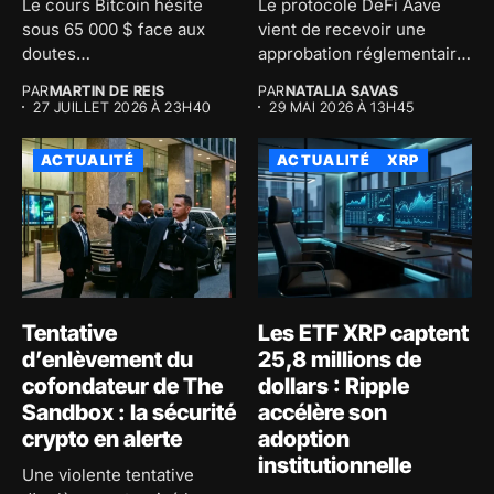
Le cours Bitcoin hésite
Le protocole DeFi Aave
sous 65 000 $ face aux
vient de recevoir une
doutes
approbation réglementaire
macroéconomiques...
majeure au...
PAR
MARTIN DE REIS
PAR
NATALIA SAVAS
27 JUILLET 2026 À 23H40
29 MAI 2026 À 13H45
ACTUALITÉ
ACTUALITÉ
XRP
Tentative
Les ETF XRP captent
d’enlèvement du
25,8 millions de
cofondateur de The
dollars : Ripple
Sandbox : la sécurité
accélère son
crypto en alerte
adoption
institutionnelle
Une violente tentative