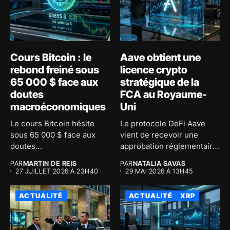
Cours Bitcoin : le
Aave obtient une
rebond freiné sous
licence crypto
65 000 $ face aux
stratégique de la
doutes
FCA au Royaume-
macroéconomiques
Uni
Le cours Bitcoin hésite
Le protocole DeFi Aave
sous 65 000 $ face aux
vient de recevoir une
doutes
approbation réglementaire
macroéconomiques...
majeure au...
PAR
MARTIN DE REIS
PAR
NATALIA SAVAS
27 JUILLET 2026 À 23H40
29 MAI 2026 À 13H45
ACTUALITÉ
ACTUALITÉ
XRP