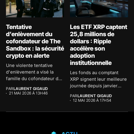
Tentative
Les ETF XRP captent
d’enlèvement du
25,8 millions de
cofondateur de The
dollars : Ripple
Sandbox : la sécurité
accélère son
crypto en alerte
adoption
institutionnelle
Une violente tentative
d'enlèvement a visé la
Les fonds au comptant
famille du cofondateur de
XRP signent leur meilleure
The...
journée depuis janvier
PAR
LAURENT GIGAUD
avec...
21 MAI 2026 À 13H46
PAR
LAURENT GIGAUD
12 MAI 2026 À 17H54