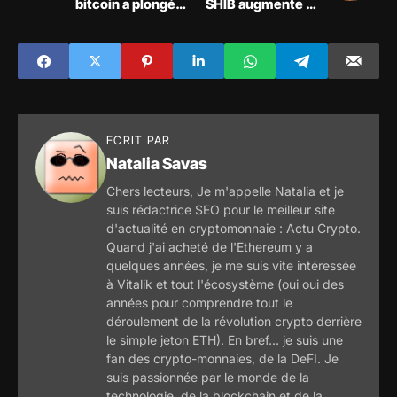
bitcoin a plongé
SHIB augmente de
sous les 20 000
27 954 %, des
dollars
milliards de Shiba
Inu partent en
fumée !
ECRIT PAR
Natalia Savas
Chers lecteurs, Je m'appelle Natalia et je
suis rédactrice SEO pour le meilleur site
d'actualité en cryptomonnaie : Actu Crypto.
Quand j'ai acheté de l'Ethereum y a
quelques années, je me suis vite intéressée
à Vitalik et tout l'écosystème (oui oui des
années pour comprendre tout le
déroulement de la révolution crypto derrière
le simple jeton ETH). En bref... je suis une
fan des crypto-monnaies, de la DeFI. Je
suis passionnée par le monde de la
technologie, de la blockchain et de la