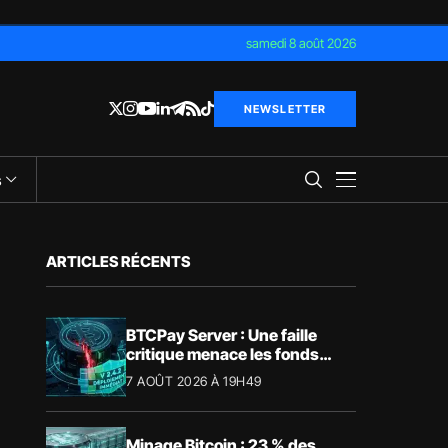
samedi 8 août 2026
NEWSLETTER
s
ARTICLES RÉCENTS
BTCPay Server : Une faille
critique menace les fonds
Bitcoin
7 AOÛT 2026 À 19H49
Minage Bitcoin : 23 % des