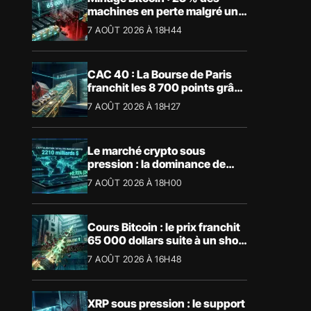
machines en perte malgré un
BTC à 65 000 $
7 AOÛT 2026 À 18H44
CAC 40 : La Bourse de Paris
franchit les 8 700 points grâce
à la tech
7 AOÛT 2026 À 18H27
Le marché crypto sous
pression : la dominance de
Bitcoin aspire la liquidité
7 AOÛT 2026 À 18H00
Cours Bitcoin : le prix franchit
65 000 dollars suite à un short
squeeze massif
7 AOÛT 2026 À 16H48
XRP sous pression : le support