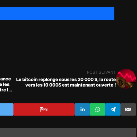
POST SUIVANT
nance
Le bitcoin replonge sous les 20 000 $, la route
e les
vers les 10 000$ est maintenant ouverte !
tre le
Pin