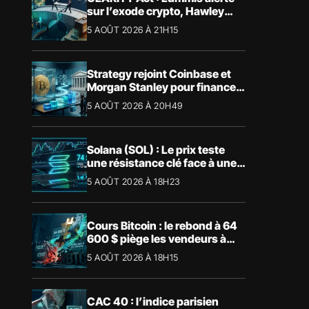
sur l’exode crypto, Hawley
bloque le vote
5 AOÛT 2026 À 21H15
Strategy rejoint Coinbase et
Morgan Stanley pour financer
les Trump Accounts
5 AOÛT 2026 À 20H49
Solana (SOL) : Le prix teste
une résistance clé face à une
tendance mensuelle baissière
5 AOÛT 2026 À 18H23
Cours Bitcoin : le rebond à 64
600 $ piège les vendeurs à
découvert
5 AOÛT 2026 À 18H15
CAC 40 : l’indice parisien