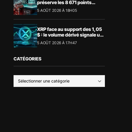
préserve les 8 671 points
malgré le recul du luxe
5 AOÛT 2026 À 18H05
XRP face au support des 1,05
$ : le volume dérivé signale un
risque de volatilité
5 AOÛT 2026 À 17H47
CATÉGORIES