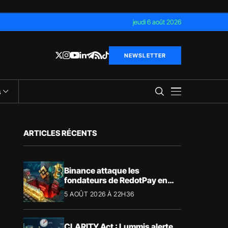
jeudi 6 août 2026
NEWSLETTER
s
ARTICLES RÉCENTS
Binance attaque les
fondateurs de RedotPay en
justice pour 472,8 millions de
5 AOÛT 2026 À 22H36
dollars
CLARITY Act : Lummis alerte