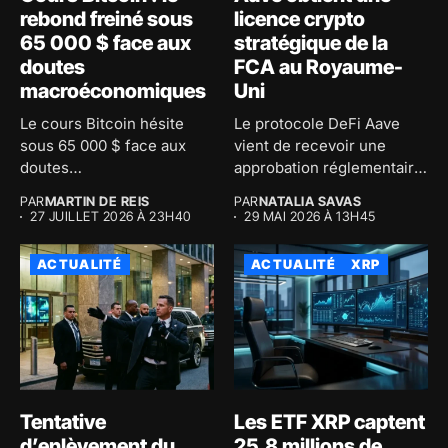
rebond freiné sous
licence crypto
65 000 $ face aux
stratégique de la
doutes
FCA au Royaume-
macroéconomiques
Uni
Le cours Bitcoin hésite
Le protocole DeFi Aave
sous 65 000 $ face aux
vient de recevoir une
doutes
approbation réglementaire
macroéconomiques...
majeure au...
PAR
MARTIN DE REIS
PAR
NATALIA SAVAS
27 JUILLET 2026 À 23H40
29 MAI 2026 À 13H45
ACTUALITÉ
ACTUALITÉ
XRP
Tentative
Les ETF XRP captent
d’enlèvement du
25,8 millions de