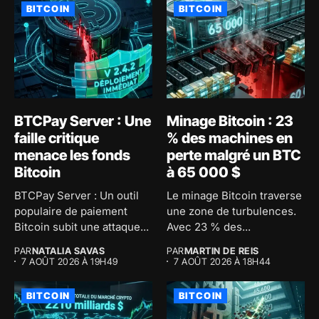
BITCOIN
BITCOIN
BTCPay Server : Une
Minage Bitcoin : 23
faille critique
% des machines en
menace les fonds
perte malgré un BTC
Bitcoin
à 65 000 $
BTCPay Server : Un outil
Le minage Bitcoin traverse
populaire de paiement
une zone de turbulences.
Bitcoin subit une attaque...
Avec 23 % des...
PAR
NATALIA SAVAS
PAR
MARTIN DE REIS
7 AOÛT 2026 À 19H49
7 AOÛT 2026 À 18H44
BITCOIN
BITCOIN