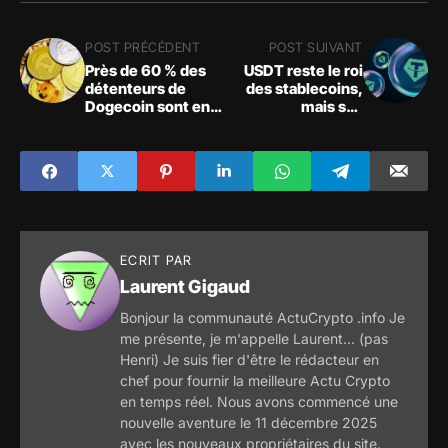
POST PRÉCÉDENT
POST SUIVANT
Près de 60 % des
USDT reste le roi
détenteurs de
des stablecoins,
Dogecoin sont en
mais ses
positif dans leur
concurrents
investissement
gagnent du terrain
ECRIT PAR
Laurent Gigaud
Bonjour la communauté ActuCrypto .info Je
me présente, je m'appelle Laurent... (pas
Henri) Je suis fier d'être le rédacteur en
chef pour fournir la meilleure Actu Crypto
en temps réel. Nous avons commencé une
nouvelle aventure le 11 décembre 2025
avec les nouveaux propriétaires du site.