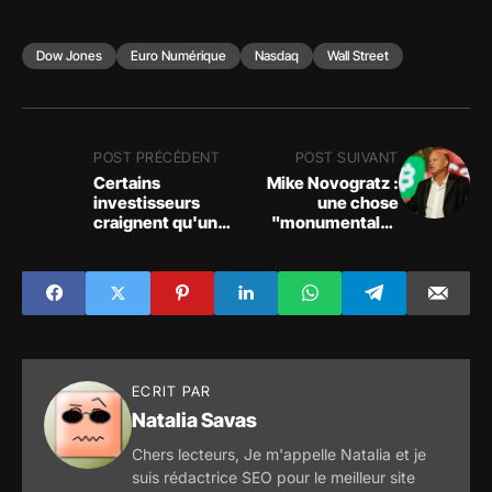
Dow Jones
Euro Numérique
Nasdaq
Wall Street
POST PRÉCÉDENT
POST SUIVANT
Certains
Mike Novogratz :
investisseurs
une chose
craignent qu'un
"monumentale"
effondrement du
fonctionne pour la
marché soit
crypto dans le
imminent, est-ce
cycle actuel
vraiment le bon
moment pour
investir dans les
crypto-monnaies ?
ECRIT PAR
Natalia Savas
Chers lecteurs, Je m'appelle Natalia et je
suis rédactrice SEO pour le meilleur site