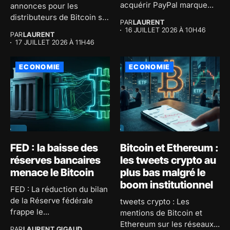
acquérir PayPal marque...
annonces pour les
distributeurs de Bitcoin sur
PAR
LAURENT
son application...
16 JUILLET 2026 À 10H46
PAR
LAURENT
17 JUILLET 2026 À 11H46
ECONOMIE
ECONOMIE
FED : la baisse des
Bitcoin et Ethereum :
réserves bancaires
les tweets crypto au
menace le Bitcoin
plus bas malgré le
boom institutionnel
FED : La réduction du bilan
de la Réserve fédérale
tweets crypto : Les
frappe le...
mentions de Bitcoin et
Ethereum sur les réseaux...
PAR
LAURENT GIGAUD