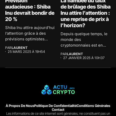
Prévision
La flambée du taux
audacieuse : Shiba
de brûlage des Shiba
Inu devrait bondir de
Inu attire l’attention :
20 %
une reprise de prix à
l’horizon?
Shiba Inu attire aujourd’hui
l’attention grâce à des
Depuis quelque temps, le
prévisions optimistes
monde des
concernant son...
cryptomonnaies est en
PAR
LAURENT
effervescence et la...
25 MARS 2025 À 19H54
PAR
LAURENT
27 JANVIER 2025 À 10H37
À Propos De Nous
Politique De Confidentialité
Conditions Générales
Contact
Les informations de ce site internet sont générales, ne constituent pas un