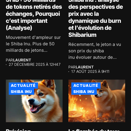
de tokens retirés des
des perspectives de
échanges, Pourquoi
prix avec la
c’est important
dynamique du burn
(Analyse)
et l’évolution de
Shibarium
Mouvement d'ampleur sur
le Shiba Inu. Plus de 50
Récemment, le jeton a vu
milliards de jetons...
son prix du shiba
inu évoluer autour de
PAR
LAURENT
0,00001297...
27 DÉCEMBRE 2025 À 12H47
PAR
LAURENT
17 AOÛT 2025 À 9H11
ACTUALITÉ
ACTUALITÉ
SHIBA INU
SHIBA INU