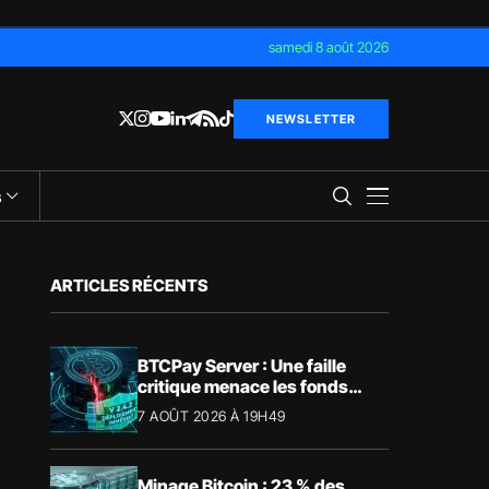
samedi 8 août 2026
NEWSLETTER
s
ARTICLES RÉCENTS
BTCPay Server : Une faille
critique menace les fonds
Bitcoin
7 AOÛT 2026 À 19H49
Minage Bitcoin : 23 % des