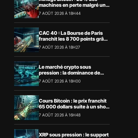
machines en perte malgré un
BTC à 65 000 $
7 AOÛT 2026 À 18H44
CAC 40 : La Bourse de Paris
franchit les 8 700 points grâce
à la tech
7 AOÛT 2026 À 18H27
Le marché crypto sous
pression : la dominance de
Bitcoin aspire la liquidité
7 AOÛT 2026 À 18H00
Cours Bitcoin : le prix franchit
65 000 dollars suite à un short
squeeze massif
7 AOÛT 2026 À 16H48
XRP sous pression : le support