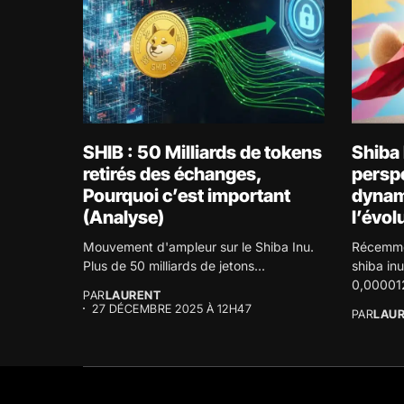
SHIB : 50 Milliards de tokens
Shiba 
retirés des échanges,
perspe
Pourquoi c’est important
dynam
(Analyse)
l’évol
Mouvement d'ampleur sur le Shiba Inu.
Récemmen
Plus de 50 milliards de jetons...
shiba in
0,000012
PAR
LAURENT
27 DÉCEMBRE 2025 À 12H47
PAR
LAU