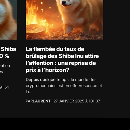
 Shiba
La flambée du taux de
20 %
brûlage des Shiba Inu attire
l’attention : une reprise de
ention
prix à l’horizon?
es
Depuis quelque temps, le monde des
cryptomonnaies est en effervescence et
19H54
la...
PAR
LAURENT
27 JANVIER 2025 À 10H37