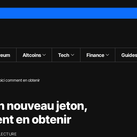
reum
Altcoins
Tech
Finance
Guide
voici comment en obtenir
un nouveau jeton,
nt en obtenir
 LECTURE