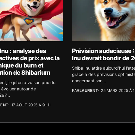
Inu : analyse des
Prévision audacieuse :
ctives de prix avec la
Inu devrait bondir de 
ique du burn et
Shiba Inu attire aujourd’hui l’att
ution de Shibarium
grâce à des prévisions optimist
concernant son...
t, le jeton a vu son prix du
u évoluer autour de
PAR
LAURENT
25 MARS 2025 À 
97...
RENT
17 AOÛT 2025 À 9H11