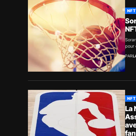
NFT
Sor
NFT
Sorar
pour 
PAR
L
NFT
La 
Ass
ave
fan