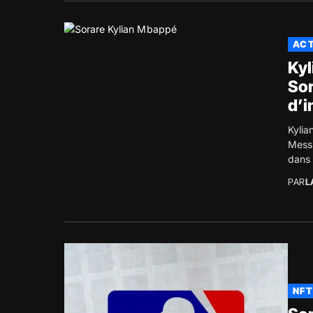
ACT
Kyl
Sor
d’i
Kylia
Messi
dans 
PAR
L
NFT