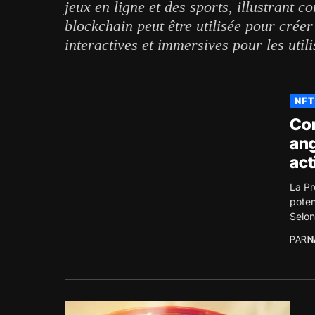
jeux en ligne et des sports, illustrant 
blockchain peut être utilisée pour crée
interactives et immersives pour les utili
NFT
Com
ang
act
La Pr
poten
Selon
PAR
N