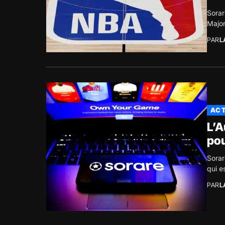
Sorar
Major
PAR
L
ACT
L’A
pou
Sorar
qui e
PAR
L