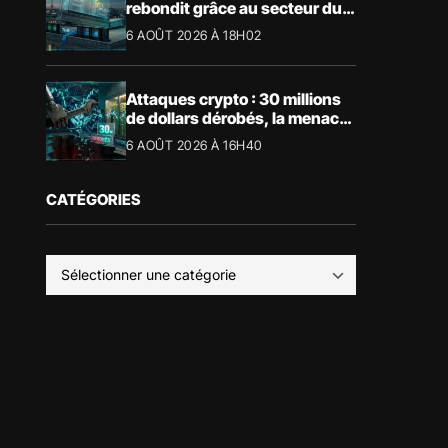
rebondit grâce au secteur du
luxe
6 AOÛT 2026 À 18H02
Attaques crypto : 30 millions
de dollars dérobés, la menace
devient physique
6 AOÛT 2026 À 16H40
CATÉGORIES