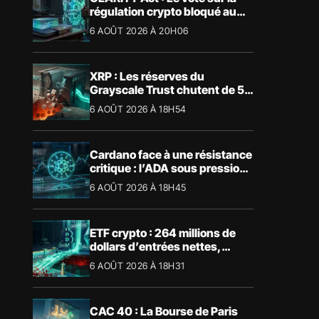
régulation crypto bloqué au
Sénat américain
6 AOÛT 2026 À 20H06
XRP : Les réserves du
Grayscale Trust chutent de 55
% suite aux rachats
6 AOÛT 2026 À 18H54
Cardano face à une résistance
critique : l’ADA sous pression
technique
6 AOÛT 2026 À 18H45
ETF crypto : 264 millions de
dollars d’entrées nettes,
Bitcoin et Ethereum dominent
6 AOÛT 2026 À 18H31
CAC 40 : La Bourse de Paris