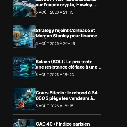
sur l’exode crypto, Hawley
bloque le vote
5 AOÛT 2026 À 21H15
Strategy rejoint Coinbase et
Morgan Stanley pour financer
les Trump Accounts
5 AOÛT 2026 À 20H49
Solana (SOL) : Le prix teste
une résistance clé face à une
tendance mensuelle baissière
5 AOÛT 2026 À 18H23
Cours Bitcoin : le rebond à 64
600 $ piège les vendeurs à
découvert
5 AOÛT 2026 À 18H15
CAC 40 : l’indice parisien