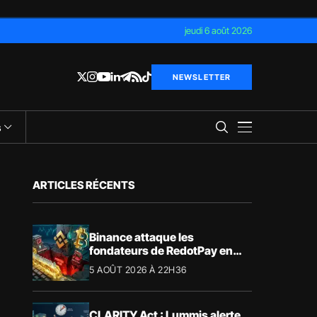
jeudi 6 août 2026
NEWSLETTER
s
ARTICLES RÉCENTS
Binance attaque les
fondateurs de RedotPay en
justice pour 472,8 millions de
5 AOÛT 2026 À 22H36
dollars
CLARITY Act : Lummis alerte