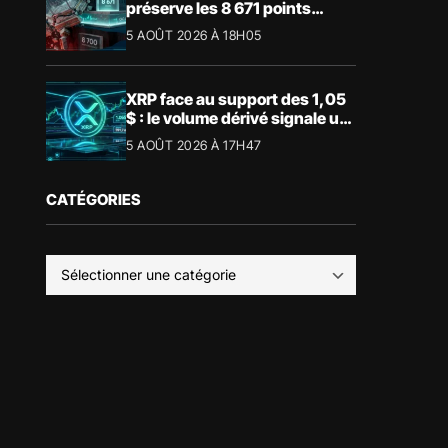
préserve les 8 671 points
malgré le recul du luxe
5 AOÛT 2026 À 18H05
XRP face au support des 1,05
$ : le volume dérivé signale un
risque de volatilité
5 AOÛT 2026 À 17H47
CATÉGORIES