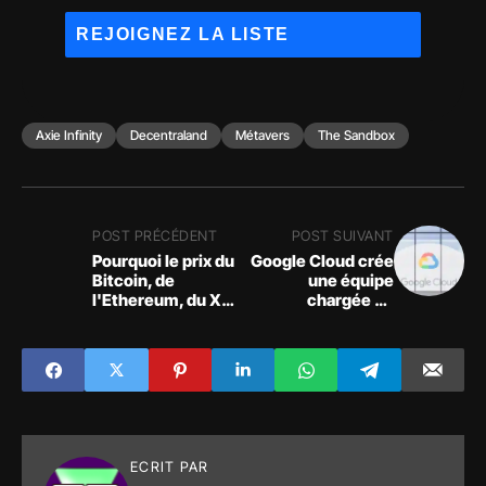
Axie Infinity
Decentraland
Métavers
The Sandbox
POST PRÉCÉDENT
POST SUIVANT
Pourquoi le prix du
Google Cloud crée
Bitcoin, de
une équipe
l'Ethereum, du XRP
chargée de
et du Solana chute-
développer des
t-il en ce moment ?
services pour le
Web3
ECRIT PAR