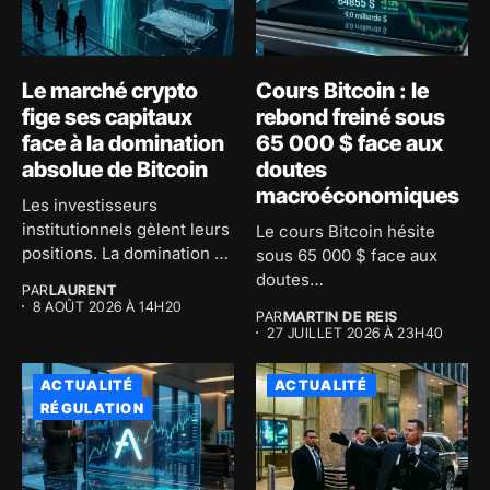
Le marché crypto
Cours Bitcoin : le
fige ses capitaux
rebond freiné sous
face à la domination
65 000 $ face aux
absolue de Bitcoin
doutes
macroéconomiques
Les investisseurs
institutionnels gèlent leurs
Le cours Bitcoin hésite
positions. La domination de
sous 65 000 $ face aux
Bitcoin atteint 59...
doutes
PAR
LAURENT
macroéconomiques...
8 AOÛT 2026 À 14H20
PAR
MARTIN DE REIS
27 JUILLET 2026 À 23H40
ACTUALITÉ
ACTUALITÉ
RÉGULATION