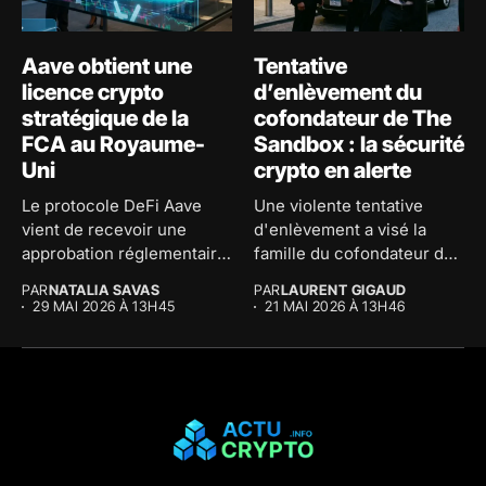
Aave obtient une
Tentative
licence crypto
d’enlèvement du
stratégique de la
cofondateur de The
FCA au Royaume-
Sandbox : la sécurité
Uni
crypto en alerte
Le protocole DeFi Aave
Une violente tentative
vient de recevoir une
d'enlèvement a visé la
approbation réglementaire
famille du cofondateur de
majeure au...
The...
PAR
NATALIA SAVAS
PAR
LAURENT GIGAUD
29 MAI 2026 À 13H45
21 MAI 2026 À 13H46