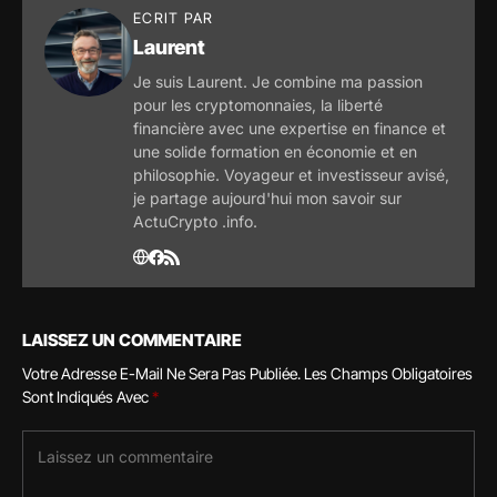
ECRIT PAR
Laurent
Je suis Laurent. Je combine ma passion
pour les cryptomonnaies, la liberté
financière avec une expertise en finance et
une solide formation en économie et en
philosophie. Voyageur et investisseur avisé,
je partage aujourd'hui mon savoir sur
ActuCrypto .info.
LAISSEZ UN COMMENTAIRE
Votre Adresse E-Mail Ne Sera Pas Publiée.
Les Champs Obligatoires
Sont Indiqués Avec
*