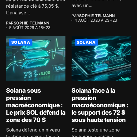
avec un...
résistance clé à 75,05 $.
L'analyse...
PAR
SOPHIE TELMANN
4 AOÛT 2026 À 23H23
PAR
SOPHIE TELMANN
5 AOÛT 2026 À 18H23
SOLANA
SOLANA
Solana sous
Solana face à la
pression
pression
macroéconomique :
macroéconomique :
Le prix SOL défend la
le support des 72 $
zone des 70 $
sous haute tension
Solana défend un niveau
Solana teste une zone
technique majeur face à
technique décisive