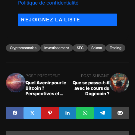
Politique de confidentialité
Cryptomonnaies
Investissement
SEC
Solana
Trading
POST PRÉCÉDENT
POST SUIVANT
Quel Avenir pour le
Que se passe-t-il
Bitcoin ?
avec le cours du
Perspectives et
Dogecoin ?
Spéculations Sur
Les Prochains Mois